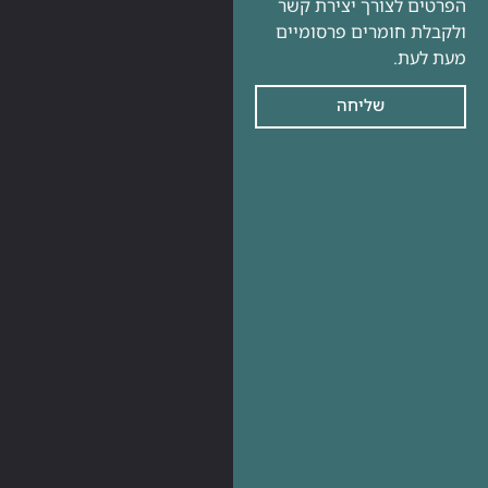
הפרטים לצורך יצירת קשר
ולקבלת חומרים פרסומיים
מעת לעת.
שליחה