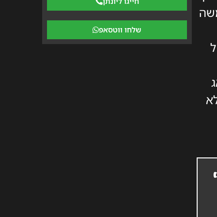
חייגו ליונתן
משה
שלחו ווטסאפ
ל
ג
לא