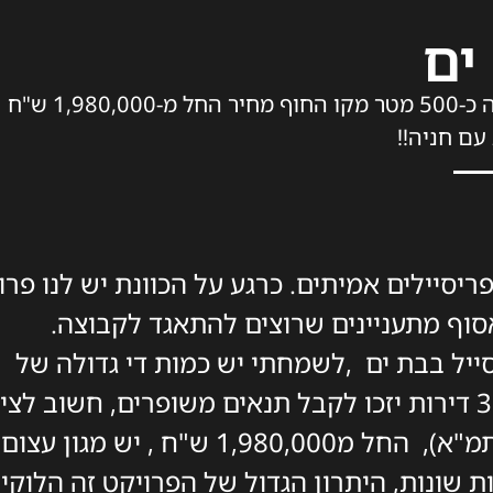
 ים
פריסייל אמיתי בלוקיישן מדהים על קו הרכבת הקלה כ-500 מטר מקו החוף מחיר החל מ-1,980,000 ש"ח
עם חניה!!
יסיילים אמיתים. כרגע על הכוונת יש לנו פרו
וף מתעניינים שרוצים להתאגד לקבוצה.
ייל בבת ים ,לשמחתי יש כמות די גדולה של
יחידות למכירה סביב ה8 דירות מה שכן רק 3 דירות יזכו לקבל תנאים משופרים, חשוב ל
מדובר על דירה חדשה מקבלן (לא פרויקט תמ"א), החל מ1,980,000 ש"ח , יש 
מות שונות, היתרון הגדול של הפרויקט זה הלוקי