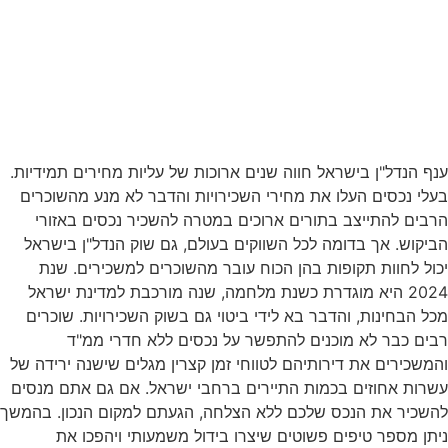
שיטה הפשוטה
השכרה מהירה!
יפ מס 17 – השכרת הנכס
נף הנדל"ן בישראל חווה שנים ארוכות של עליות מחירים תמידיות.
עלי נכסים העלו את מחירי השכירויות והדבר לא מנע מהשוכרים
רבים להתייצב בתורים ארוכים במטרה להשכיר נכסים באזורי
ביקוש. אך בדומה לכל השווקים בעולם, גם שוק הנדל"ן בישראל
כול לחוות תקופות בהן הכוח עובר מהשוכרים למשכירים. שנת
2024 היא מוגדרת כשנת מלחמה, שנה מורכבת למדינת ישראל
כל הבחינות, והדבר בא לידי ביטוי גם בשוק השכירויות. שוכרים
בים כבר לא מוכנים להתפשר על נכסים ללא חדרי ממ"ד
המשכירים את דירותיהם לטווחי זמן קצרין מגלים שישנה ירידה של
שרות אחוזים בכמות התיירים ברחבי ישראל. אם גם אתם מנסים
השכיר את הנכס שלכם ללא הצלחה, הגעתם למקום הנכון. בהמשך
יתן מספר טיפים פשוטים שיצרו בידול משמעותי ויהפכו את