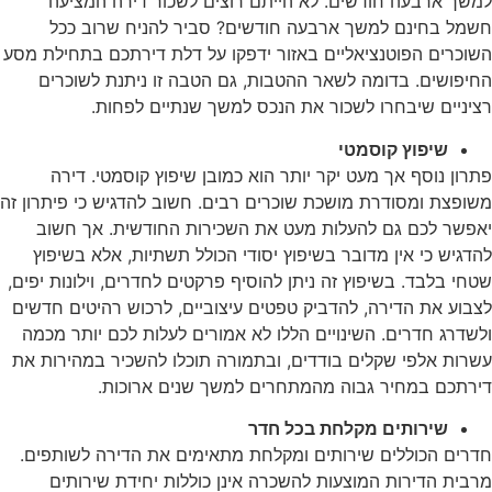
משך ארבעה חודשים. לא הייתם רוצים לשכור דירה המציעה
שמל בחינם למשך ארבעה חודשים? סביר להניח שרוב ככל
שוכרים הפוטנציאליים באזור ידפקו על דלת דירתכם בתחילת מסע
חיפושים. בדומה לשאר ההטבות, גם הטבה זו ניתנת לשוכרים
ציניים שיבחרו לשכור את הנכס למשך שנתיים לפחות.
שיפוץ קוסמטי
תרון נוסף אך מעט יקר יותר הוא כמובן שיפוץ קוסמטי. דירה
שופצת ומסודרת מושכת שוכרים רבים. חשוב להדגיש כי פיתרון זה
אפשר לכם גם להעלות מעט את השכירות החודשית. אך חשוב
הדגיש כי אין מדובר בשיפוץ יסודי הכולל תשתיות, אלא בשיפוץ
טחי בלבד. בשיפוץ זה ניתן להוסיף פרקטים לחדרים, וילונות יפים,
צבוע את הדירה, להדביק טפטים עיצוביים, לרכוש רהיטים חדשים
לשדרג חדרים. השינויים הללו לא אמורים לעלות לכם יותר מכמה
שרות אלפי שקלים בודדים, ובתמורה תוכלו להשכיר במהירות את
ירתכם במחיר גבוה מהמתחרים למשך שנים ארוכות.
שירותים מקלחת בכל חדר
דרים הכוללים שירותים ומקלחת מתאימים את הדירה לשותפים.
רבית הדירות המוצעות להשכרה אינן כוללות יחידת שירותים