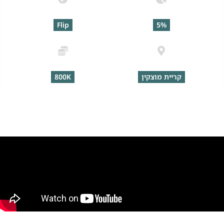
תשואה שנתית
סוג עסקה
Flip
5%
מיקום הנכס
סכום השקעה
קריית מוצקין
800K
תונים שכדאי להכיר: