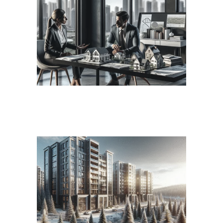
השקעות נדל״ן בצפון: מדריך מקיף
למשקיע החכם עם ABC נדל״ן