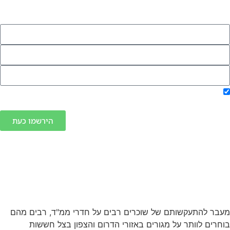
וקבלו עדכונים חמים על דירו
מתחת למחיר שוק 
מאשר/ת העברת הפרטים ליצירת קשר ולקבלת חומרים
פרסומיים
הירשמו כעת
כך תצליחו להשכיר כל נכ
תוך זמן קצר
מעבר להתעקשותם של שוכרים רבים על חדרי ממ"ד, רבים מה
בוחרים לוותר על מגורים באזורי הדרום והצפון בצל חששו