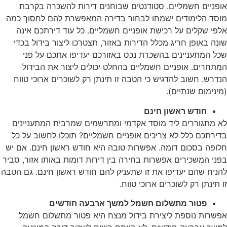
ופניים חשמליים. סטודנטים שבוחנים דירות להשכרה בקרבת
וסד הלימודים ישמחו לבחור בדירה המאפשרת להם לחסוך כמה
לפי שקלים על רכישת אופניים חשמליים. כל עוד דירתכם אינה
ונה באופן חריג מכלל הדירות באזור, תצטרכו ליצור בידול בכדי
כל המתעניינים בהשכרת נכס באזורכם יעדיפו אתכם על פני
מתחרים. אופניים חשמליים בהחלט יכולים ליצור את הבידול
נדרש. חשוב להדגיש כי הטבה זו תינתן רק לשוכרים ארוכי טווח
מינימום שנתיים).
חודש ראשון חינם
א מתגוררים ליד מוסד אקדמי ומתרשמים שמרבית המתעניינים
דירתכם כלל לא צריכים אופניים חשמליים? תוכלו לחשוב על כל
לופה בסכום דומה. אפשרות טובה היא חודש ראשון חינם. אם יש
פני המשכירים אפשרות בחירה בין דירות דומות באותו אזור, סביר
הניח שהם יעדיפו את זו שתעניק להם חודש ראשון חינם. גם הטבה
ו תינתן רק לשוכרים ארוכי טווח.
פטור מתשלום חשמל למשך ארבעה חודשים
פשרות נוספת ליצירת בידול מנצח היא פטור מתשלום חשמל