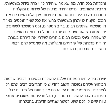
מקלחת בכל חדר, מה שאומר שיחידה כזו יוצרת בידול משמעותי.
רבית השותפים יעדיפו יחידה פרטית של שירותים ומקלחת
חדרם. מעבר לעובדה שהוספת יחידות מעין אלה משדרגות את
נכס ומקנות לו יתרון משמעותי בהשוואה לכל שאר הנכסים באזור,
ן מושכות שותפים רבים. ברוב המקרים, נכס המושכר לשותפים
ניב אחוז תשואה מעט גבוה יותר ביחס לנכס דומה המושכר
משפחה. בעלי נכסים רבים בוחרים לשדרג את דירתם בעזרת
חידות פרטיות של שירותים ומקלחת, מה שמסייע להם רבות
השכרת הנכס וכן במכירתו.
דלו את דירתכם והבטיחו שהיא
היה האטרקטיבית ביותר באזור
צירת בידול היא המפתח שלכם להשכרת נכסים מורכבים שרמות
ביקוש אליהם נמוכות. חשוב להדגיש כי תמריצים רבים ינתנו רק
שוכרים שיסכימו לחתום על הסכם ארוך טווח של שנתיים לכל
פחות. מעבר להשכרה המהירה, תצליחו ליהנות משוכרים ארוכי
ווח שיעניקו לכם שקט למשך שנתיים קדימה. בהצלחה!