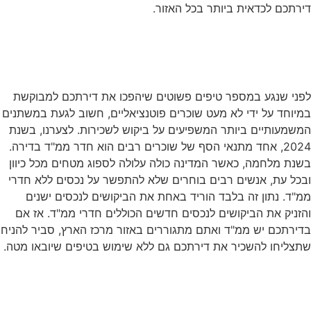
ירתכם לכדאית ביותר בכל האזור.
נת מלחמה – נכסים עם
יקושים נמוכים!
פני שנגע במספר טיפים פשוטים שיהפכו את דירתכם למבוקשת
מיוחד על ידי לא מעט שוכרים פוטנציאליים, חשוב לגעת במשתנים
משמעותיים ביותר המשפיעים על ביקוש לשכירות. לצערנו, בשנת
2024, אחד מתנאי הסף של שוכרים רבים הוא חדר ממ"ד בדירה.
שנת מלחמה, כאשר המדינה כולה עלולה לספוג מטחים מכל כיוון
בכל עת, אנשים רבים בוחרים שלא להתפשר על נכסים ללא חדרי
מ"ד. נתון זה בלבד הוריד באחת את הביקושים לנכסים ישנים
הזניק את הביקושים לנכסים חדשים הכוללים חדרי ממ"ד. אז אם
דירתכם יש ממ"ד ואתם מתגוררים באזור מרכז הארץ, סביר להניח
תצליחו להשכיר את דירתכם גם ללא שימוש בטיפים שיובאו מטה.
 הירשמו לרשימת התפוצה