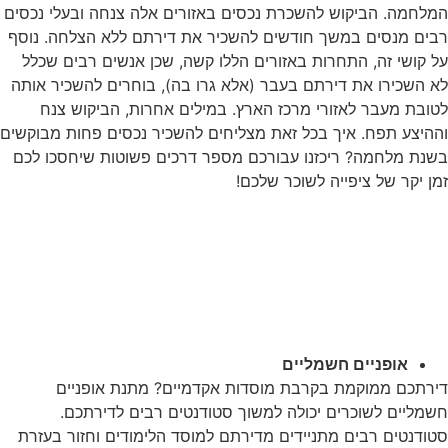
מלחמה. הביקוש להשכרת נכסים באזורים אלה צנחה ובעלי נכסים
בים מנסים במשך חודשים להשכיר את דירתם ללא הצלחה. נוסף
ל קושי זה, התחרות באזורים הללו קשה, שכן אנשים רבים שכלל
א השכירו את דירתם בעבר (אלא גרו בה), בוחרים להשכיר אותה
טובת מעבר לאזורי מרכז הארץ. במילים אחרות, הביקוש צנח
ההיצע תפח. איך בכל זאת מצליחים להשכיר נכסים פחות מבוקשים
שנת מלחמה? ריכזנו עבורכם מספר דרכים פשוטות שיחסכו לכם
מן יקר של ציפייה לשוכר שלכם!
דרך למציאת שוכרים
ובים לטווחי זמן ארוכים
קלות ובמהירות:
אופניים חשמליים
ירתכם ממוקמת בקרבת מוסדות אקדמיים? מתנת אופניים
שמליים לשוכרים יכולה למשוך סטודנטים רבים לדירתכם.
טודנטים רבים מתניידים מדירתם למוסד הלימודים וחזור בעזרת