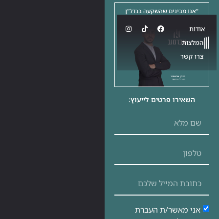
"אנו מבינים שהשקעה בנדל"ן
היא
הרבה יותר
מכל עסקה
פיננסית."
אודות
המלצות
צרו קשר
השאירו פרטים לייעוץ:
חישוב
משכנתא
אני מאשר/ת העברת