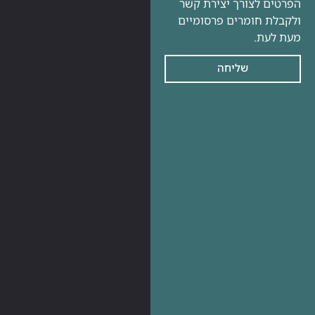
הפרטים לצורך יצירת קשר
ולקבלת חומרים פרסומיים
מעת לעת.
שליחה